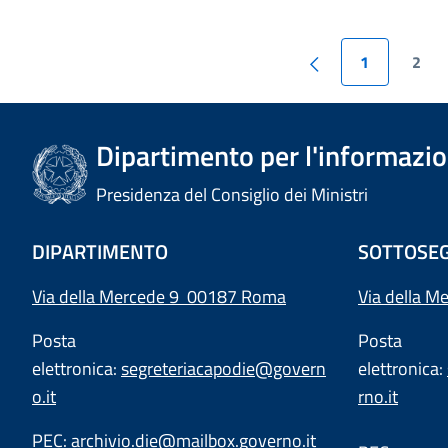
1
2
Dipartimento per l'informazion
Presidenza del Consiglio dei Ministri
DIPARTIMENTO
SOTTOSEG
Via della Mercede 9 00187 Roma
Via della M
Posta
Posta
elettronica:
segreteriacapodie@govern
elettronica:
o.it
rno.it
PEC:
archivio.die@mailbox.governo.it