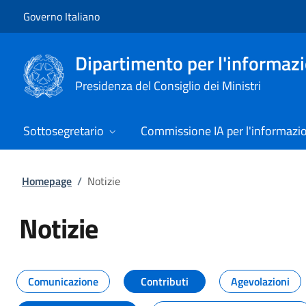
Vai al contenuto
Vai alla navigazione del sito
Governo Italiano
Dipartimento per l'informazio
Presidenza del Consiglio dei Ministri
Sottosegretario
Commissione IA per l'informazi
Homepage
/
Notizie
Notizie
Tutti i contenuti della pagina Not
Comunicazione
Contributi
Agevolazioni