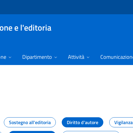
ne e l'editoria
one
Dipartimento
Attività
Comunicazione
izie
Sostegno all'editoria
Diritto d'autore
Vigilanza