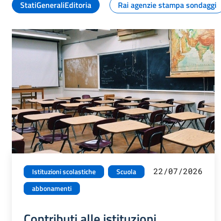
StatiGeneraliEditoria
Rai agenzie stampa sondaggi
22/07/2026
Istituzioni scolastiche
Scuola
abbonamenti
Contributi alle istituzioni