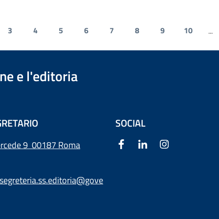
3
4
5
6
7
8
9
10
...
e e l'editoria
RETARIO
SOCIAL
ercede 9
00187 Roma
segreteria.ss.editoria@gove