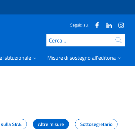
Seguici su:
Cerca
 Istituzionale
Misure di sostegno all'editoria
A
 sulla SIAE
Altre misure
Sottosegretario