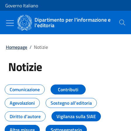
Vai al contenuto
Vai alla navigazione del sito
Governo Italiano
Dipartimento per l'informazione e
l'editoria
Cerca
Homepage
/
Notizie
Notizie
Tutti i contenuti della pagina Not
Comunicazione
Contributi
Agevolazioni
Sostegno all'editoria
Diritto d'autore
Vigilanza sulla SIAE
Altre misure
Sottosegretario