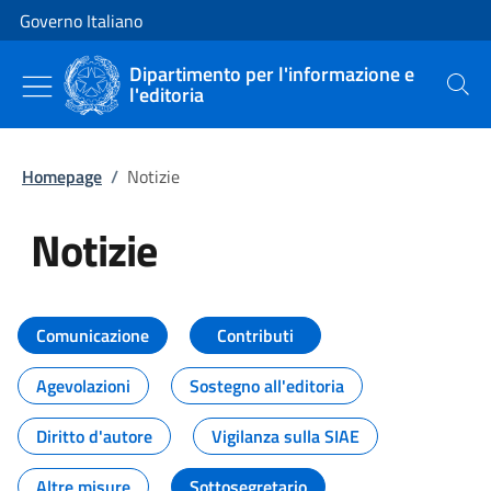
Vai al contenuto
Vai alla navigazione del sito
Governo Italiano
Dipartimento per l'informazione e
l'editoria
Cerca
Homepage
/
Notizie
Notizie
Tutti i contenuti della pagina Not
Comunicazione
Contributi
Agevolazioni
Sostegno all'editoria
Diritto d'autore
Vigilanza sulla SIAE
Altre misure
Sottosegretario