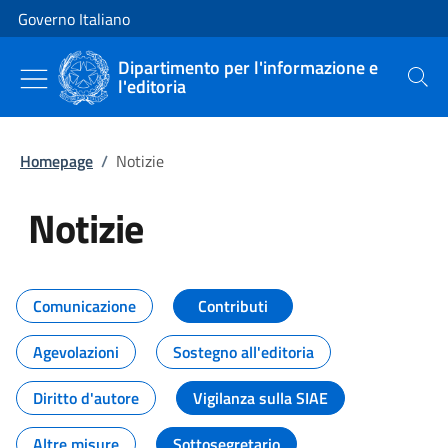
Vai al contenuto
Vai alla navigazione del sito
Governo Italiano
Dipartimento per l'informazione e
l'editoria
Cerca
Homepage
/
Notizie
Notizie
Tutti i contenuti della pagina Not
Comunicazione
Contributi
Agevolazioni
Sostegno all'editoria
Diritto d'autore
Vigilanza sulla SIAE
Altre misure
Sottosegretario