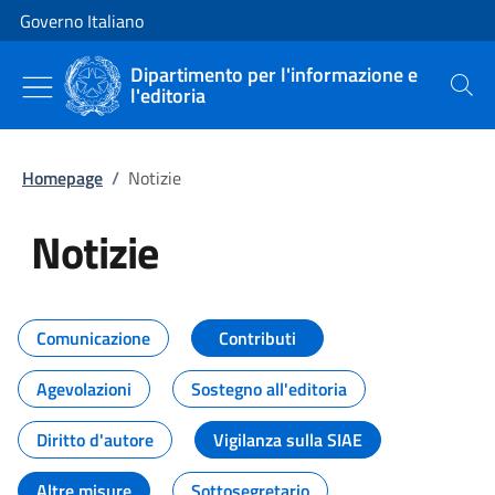
Vai al contenuto
Vai alla navigazione del sito
Governo Italiano
Dipartimento per l'informazione e
l'editoria
Cerca
Homepage
/
Notizie
Notizie
Tutti i contenuti della pagina Not
Comunicazione
Contributi
Agevolazioni
Sostegno all'editoria
Diritto d'autore
Vigilanza sulla SIAE
Altre misure
Sottosegretario