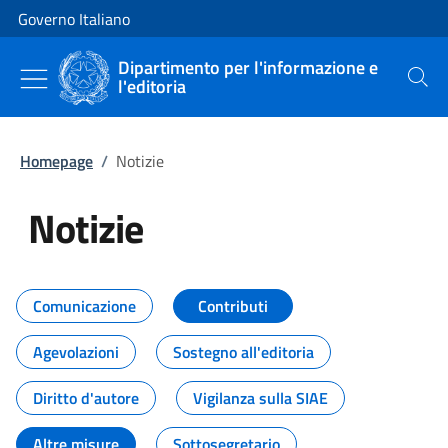
Vai al contenuto
Vai alla navigazione del sito
Governo Italiano
Dipartimento per l'informazione e
l'editoria
Cerca
Homepage
/
Notizie
Notizie
Tutti i contenuti della pagina Not
Comunicazione
Contributi
Agevolazioni
Sostegno all'editoria
Diritto d'autore
Vigilanza sulla SIAE
Altre misure
Sottosegretario