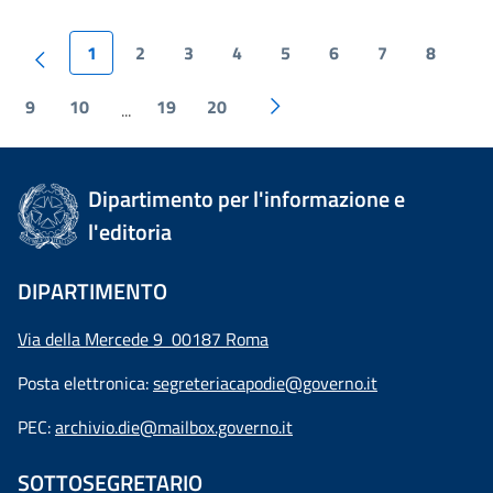
1
2
3
4
5
6
7
8
9
10
19
20
...
Dipartimento per l'informazione e
l'editoria
DIPARTIMENTO
Via della Mercede 9 00187 Roma
Posta elettronica:
segreteriacapodie@governo.it
PEC:
archivio.die@mailbox.governo.it
SOTTOSEGRETARIO