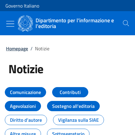
Vai al contenuto
Vai alla navigazione del sito
Governo Italiano
Dipartimento per l'informazione e
l'editoria
Cerca
Homepage
/
Notizie
Notizie
Tutti i contenuti della pagina Not
Comunicazione
Contributi
Agevolazioni
Sostegno all'editoria
Diritto d'autore
Vigilanza sulla SIAE
Altre misure
Sottosegretario