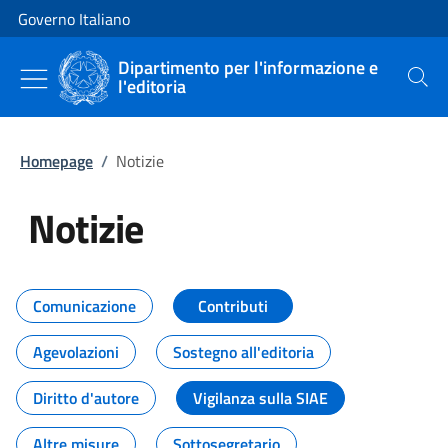
Vai al contenuto
Vai alla navigazione del sito
Governo Italiano
Dipartimento per l'informazione e
l'editoria
Cerca
Homepage
/
Notizie
Notizie
Tutti i contenuti della pagina Not
Comunicazione
Contributi
Agevolazioni
Sostegno all'editoria
Diritto d'autore
Vigilanza sulla SIAE
Altre misure
Sottosegretario