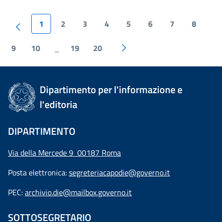
1
2
3
4
5
6
7
8
9
10
19
20
...
Dipartimento per l'informazione e
l'editoria
DIPARTIMENTO
Via della Mercede 9 00187 Roma
Posta elettronica:
segreteriacapodie@governo.it
PEC:
archivio.die@mailbox.governo.it
SOTTOSEGRETARIO