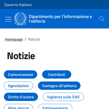
Vai al contenuto
Vai alla navigazione del sito
Governo Italiano
Dipartimento per l'informazione e
l'editoria
Cerca
Homepage
/
Notizie
Notizie
Tutti i contenuti della pagina Not
Comunicazione
Contributi
Agevolazioni
Sostegno all'editoria
Diritto d'autore
Vigilanza sulla SIAE
Altre misure
Sottosegretario