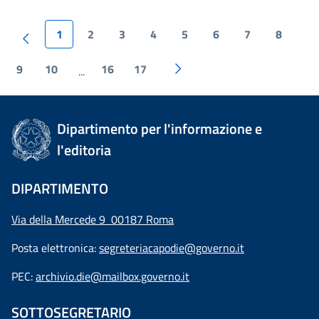
1
2
3
4
5
6
7
8
9
10
16
17
...
Dipartimento per l'informazione e
l'editoria
DIPARTIMENTO
Via della Mercede 9 00187 Roma
Posta elettronica:
segreteriacapodie@governo.it
PEC:
archivio.die@mailbox.governo.it
SOTTOSEGRETARIO