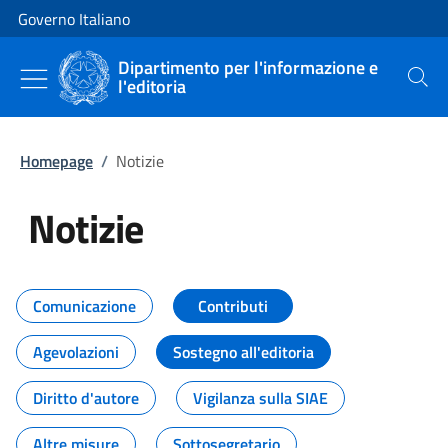
Vai al contenuto
Vai alla navigazione del sito
Governo Italiano
Dipartimento per l'informazione e
l'editoria
Cerca
Homepage
/
Notizie
Notizie
Tutti i contenuti della pagina Not
Comunicazione
Contributi
Agevolazioni
Sostegno all'editoria
Diritto d'autore
Vigilanza sulla SIAE
Altre misure
Sottosegretario