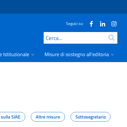
Seguici su:
Cerca
 Istituzionale
Misure di sostegno all'editoria
A
 sulla SIAE
Altre misure
Sottosegretario