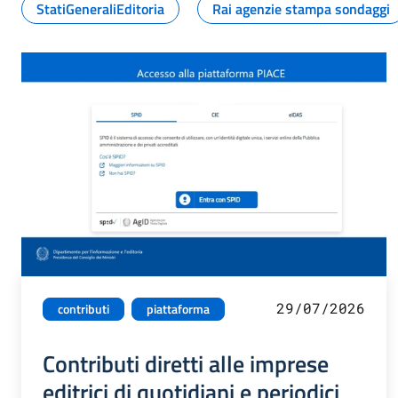
StatiGeneraliEditoria
Rai agenzie stampa sondaggi
29/07/2026
contributi
piattaforma
Contributi diretti alle imprese
editrici di quotidiani e periodici