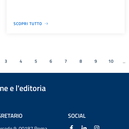
SCOPRI TUTTO
3
4
5
6
7
8
9
10
...
e e l'editoria
RETARIO
SOCIAL
ercede 9
00187 Roma