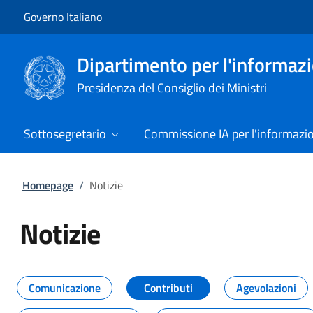
Vai al contenuto
Vai alla navigazione del sito
Governo Italiano
Dipartimento per l'informazio
Presidenza del Consiglio dei Ministri
Sottosegretario
Commissione IA per l'informazi
Homepage
/
Notizie
Notizie
Tutti i contenuti della pagina Not
Comunicazione
Contributi
Agevolazioni