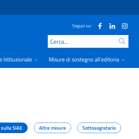
Seguici su:
Cerca
 Istituzionale
Misure di sostegno all'editoria
A
 sulla SIAE
Altre misure
Sottosegretario