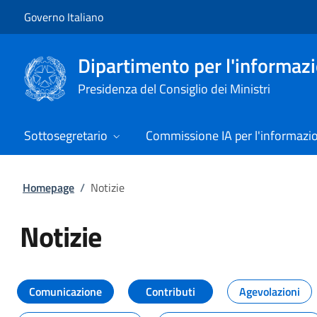
Vai al contenuto
Vai alla navigazione del sito
Governo Italiano
Dipartimento per l'informazio
Presidenza del Consiglio dei Ministri
Sottosegretario
Commissione IA per l'informazi
Homepage
/
Notizie
Notizie
Tutti i contenuti della pagina Not
Comunicazione
Contributi
Agevolazioni