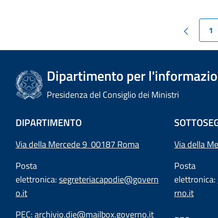
1
Dipartimento per l'informazion
Presidenza del Consiglio dei Ministri
DIPARTIMENTO
SOTTOSEG
Via della Mercede 9 00187 Roma
Via della M
Posta
Posta
elettronica:
segreteriacapodie@govern
elettronica:
o.it
rno.it
PEC:
archivio.die@mailbox.governo.it