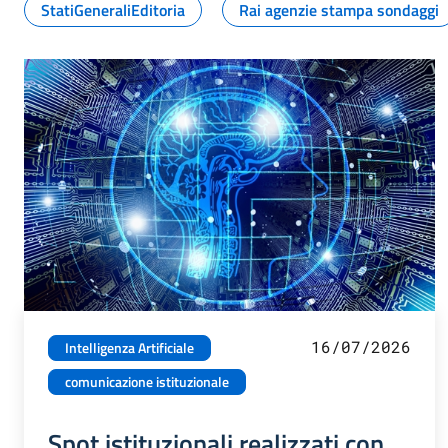
StatiGeneraliEditoria
Rai agenzie stampa sondaggi
16/07/2026
Intelligenza Artificiale
comunicazione istituzionale
Spot istituzionali realizzati con