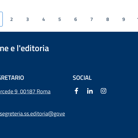
2
3
4
5
6
7
8
9
e e l'editoria
RETARIO
SOCIAL
ercede 9
00187 Roma
segreteria.ss.editoria@gove