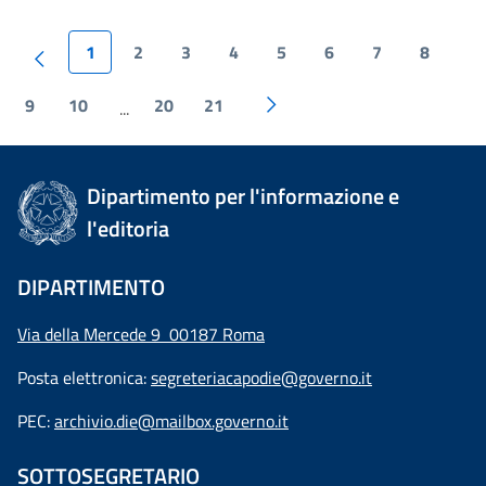
1
2
3
4
5
6
7
8
9
10
20
21
...
Dipartimento per l'informazione e
l'editoria
DIPARTIMENTO
Via della Mercede 9 00187 Roma
Posta elettronica:
segreteriacapodie@governo.it
PEC:
archivio.die@mailbox.governo.it
SOTTOSEGRETARIO