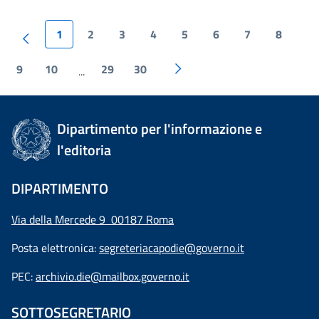
1
2
3
4
5
6
7
8
9
10
29
30
...
Dipartimento per l'informazione e
l'editoria
DIPARTIMENTO
Via della Mercede 9 00187 Roma
Posta elettronica:
segreteriacapodie@governo.it
PEC:
archivio.die@mailbox.governo.it
SOTTOSEGRETARIO