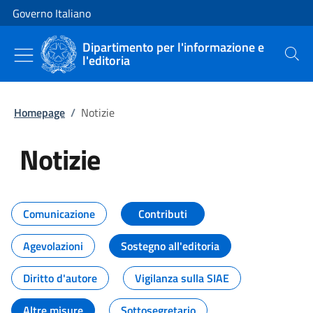
Vai al contenuto
Vai alla navigazione del sito
Governo Italiano
Dipartimento per l'informazione e
l'editoria
Cerca
Homepage
/
Notizie
Notizie
Tutti i contenuti della pagina Not
Comunicazione
Contributi
Agevolazioni
Sostegno all'editoria
Diritto d'autore
Vigilanza sulla SIAE
Altre misure
Sottosegretario