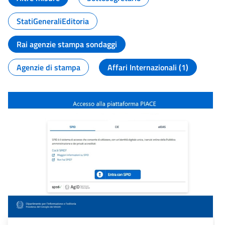
StatiGeneraliEditoria
Rai agenzie stampa sondaggi
Agenzie di stampa
Affari Internazionali (1)