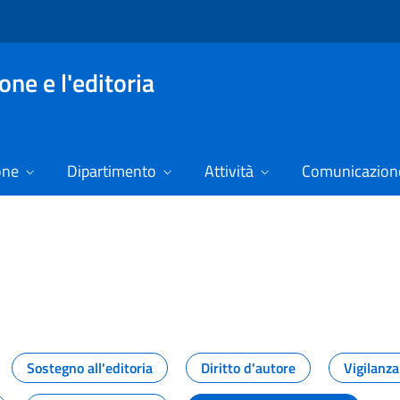
ne e l'editoria
one
Dipartimento
Attività
Comunicazione
izie
Sostegno all'editoria
Diritto d'autore
Vigilanza