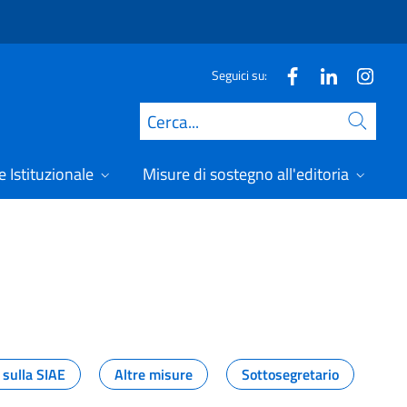
Seguici su:
Cerca
 Istituzionale
Misure di sostegno all'editoria
A
 sulla SIAE
Altre misure
Sottosegretario