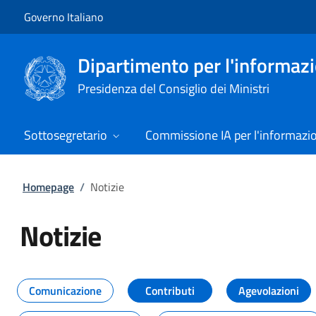
Vai al contenuto
Vai alla navigazione del sito
Governo Italiano
Dipartimento per l'informazio
Presidenza del Consiglio dei Ministri
Sottosegretario
Commissione IA per l'informazi
Homepage
/
Notizie
Notizie
Tutti i contenuti della pagina Not
Comunicazione
Contributi
Agevolazioni