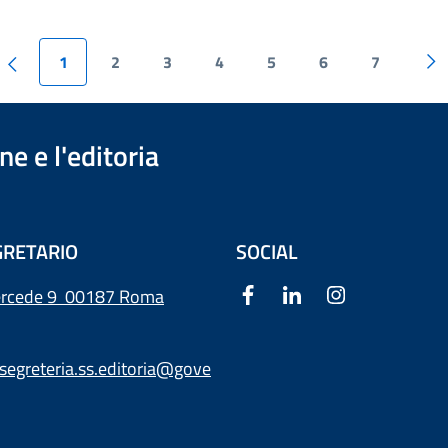
1
2
3
4
5
6
7
e e l'editoria
RETARIO
SOCIAL
ercede 9
00187 Roma
segreteria.ss.editoria@gove