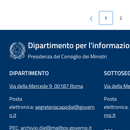
1
2
Dipartimento per l'informazion
Presidenza del Consiglio dei Ministri
DIPARTIMENTO
SOTTOSEG
Via della Mercede 9 00187 Roma
Via della M
Posta
Posta
elettronica:
segreteriacapodie@govern
elettronica:
o.it
rno.it
PEC:
archivio.die@mailbox.governo.it