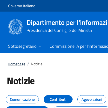
Vai al contenuto
Vai alla navigazione del sito
Governo Italiano
Dipartimento per l'informazio
Presidenza del Consiglio dei Ministri
Sottosegretario
Commissione IA per l'informazi
Homepage
/
Notizie
Notizie
Tutti i contenuti della pagina Not
Comunicazione
Contributi
Agevolazioni