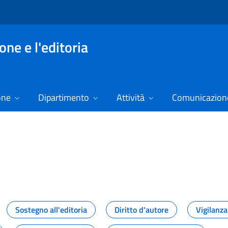
ne e l'editoria
one
Dipartimento
Attività
Comunicazione
izie
Sostegno all'editoria
Diritto d'autore
Vigilanza