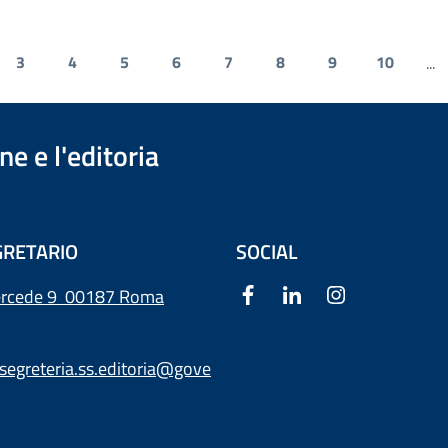
3
4
5
6
7
8
9
10
...
e e l'editoria
RETARIO
SOCIAL
ercede 9
00187 Roma
segreteria.ss.editoria@gove