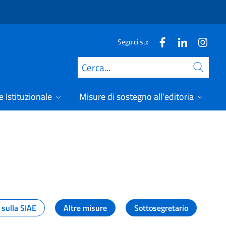
Seguici su:
Cerca
 Istituzionale
Misure di sostegno all'editoria
A
 sulla SIAE
Altre misure
Sottosegretario