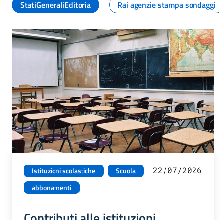
StatiGeneraliEditoria
Rai agenzie stampa sondaggi
22/07/2026
Istituzioni scolastiche
Scuola
abbonamenti
Contributi alle istituzioni