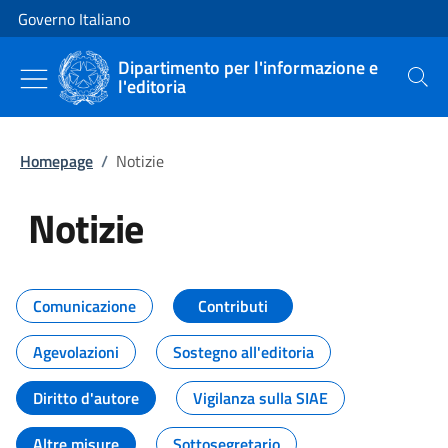
Vai al contenuto
Vai alla navigazione del sito
Governo Italiano
Dipartimento per l'informazione e
l'editoria
Cerca
Homepage
/
Notizie
Notizie
Tutti i contenuti della pagina Not
Comunicazione
Contributi
Agevolazioni
Sostegno all'editoria
Diritto d'autore
Vigilanza sulla SIAE
Altre misure
Sottosegretario