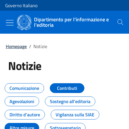
Vai al contenuto
Vai alla navigazione del sito
Governo Italiano
Dipartimento per l'informazione e
l'editoria
Cerca
Homepage
/
Notizie
Notizie
Tutti i contenuti della pagina Not
Comunicazione
Contributi
Agevolazioni
Sostegno all'editoria
Diritto d'autore
Vigilanza sulla SIAE
Altre misure
Sottosegretario