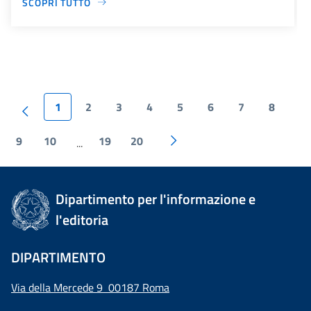
SCOPRI TUTTO
1
2
3
4
5
6
7
8
9
10
19
20
...
Dipartimento per l'informazione e
l'editoria
DIPARTIMENTO
Via della Mercede 9 00187 Roma