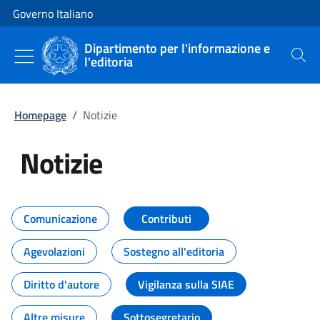
Vai al contenuto
Vai alla navigazione del sito
Governo Italiano
Dipartimento per l'informazione e
l'editoria
Cerca
Homepage
/
Notizie
Notizie
Tutti i contenuti della pagina Not
Comunicazione
Contributi
Agevolazioni
Sostegno all'editoria
Diritto d'autore
Vigilanza sulla SIAE
Altre misure
Sottosegretario