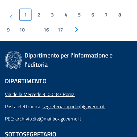
1
2
3
4
5
6
7
8
9
10
16
17
...
Dipartimento per l'informazione e
l'editoria
DIPARTIMENTO
Via della Mercede 9 00187 Roma
Posta elettronica:
segreteriacapodie@governo.it
PEC:
archivio.die@mailbox.governo.it
SOTTOSEGRETARIO