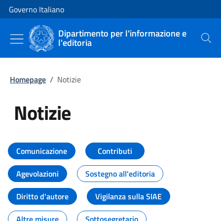
Vai al contenuto
Vai alla navigazione del sito
Governo Italiano
Dipartimento per l'informazione e
l'editoria
Cerca
Homepage
/
Notizie
Notizie
Tutti i contenuti della pagina Not
Comunicazione
Contributi
Agevolazioni
Sostegno all'editoria
Diritto d'autore
Vigilanza sulla SIAE
Altre misure
Sottosegretario