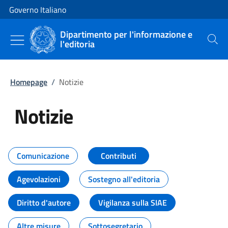
Vai al contenuto
Vai alla navigazione del sito
Governo Italiano
Dipartimento per l'informazione e
l'editoria
Cerca
Homepage
/
Notizie
Notizie
Tutti i contenuti della pagina Not
Comunicazione
Contributi
Agevolazioni
Sostegno all'editoria
Diritto d'autore
Vigilanza sulla SIAE
Altre misure
Sottosegretario