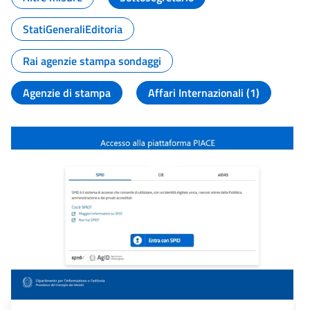
StatiGeneraliEditoria
Rai agenzie stampa sondaggi
Agenzie di stampa
Affari Internazionali (1)