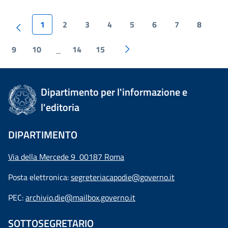
1
2
3
4
5
6
7
8
9
10
14
15
...
Dipartimento per l'informazione e
l'editoria
DIPARTIMENTO
Via della Mercede 9 00187 Roma
Posta elettronica:
segreteriacapodie@governo.it
PEC:
archivio.die@mailbox.governo.it
SOTTOSEGRETARIO