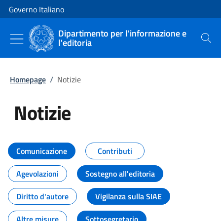
Vai al contenuto
Vai alla navigazione del sito
Governo Italiano
Dipartimento per l'informazione e
l'editoria
Cerca
Homepage
/
Notizie
Notizie
Tutti i contenuti della pagina Not
Comunicazione
Contributi
Agevolazioni
Sostegno all'editoria
Diritto d'autore
Vigilanza sulla SIAE
Altre misure
Sottosegretario