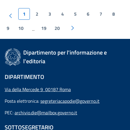
1
2
3
4
5
6
7
8
9
10
19
20
...
Dipartimento per l'informazione e
l'editoria
DIPARTIMENTO
Via della Mercede 9 00187 Roma
Posta elettronica:
segreteriacapodie@governo.it
PEC:
archivio.die@mailbox.governo.it
SOTTOSEGRETARIO