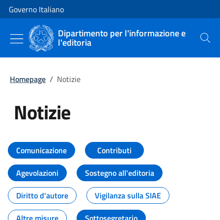
Vai al contenuto
Vai alla navigazione del sito
Governo Italiano
Dipartimento per l'informazione e
l'editoria
Cerca
Homepage
/
Notizie
Notizie
Tutti i contenuti della pagina Not
Comunicazione
Contributi
Agevolazioni
Sostegno all'editoria
Diritto d'autore
Vigilanza sulla SIAE
Altre misure
Sottosegretario