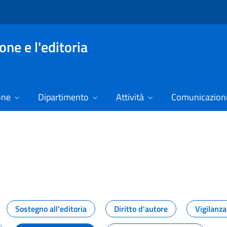
ne e l'editoria
one
Dipartimento
Attività
Comunicazione
izie
Sostegno all'editoria
Diritto d'autore
Vigilanza