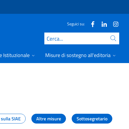
Seguici su:
Cerca
 Istituzionale
Misure di sostegno all'editoria
A
 sulla SIAE
Altre misure
Sottosegretario