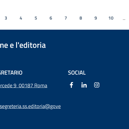
3
4
5
6
7
8
9
10
...
e e l'editoria
RETARIO
SOCIAL
ercede 9
00187 Roma
segreteria.ss.editoria@gove