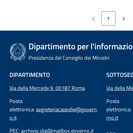
1
2
Dipartimento per l'informazion
Presidenza del Consiglio dei Ministri
DIPARTIMENTO
SOTTOSEG
Via della Mercede 9 00187 Roma
Via della M
Posta
Posta
elettronica:
segreteriacapodie@govern
elettronica:
o.it
rno.it
PEC:
archivio.die@mailbox.governo.it