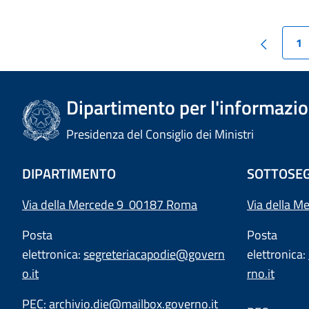
1
Dipartimento per l'informazion
Presidenza del Consiglio dei Ministri
DIPARTIMENTO
SOTTOSEG
Via della Mercede 9 00187 Roma
Via della M
Posta
Posta
elettronica:
segreteriacapodie@govern
elettronica:
o.it
rno.it
PEC:
archivio.die@mailbox.governo.it