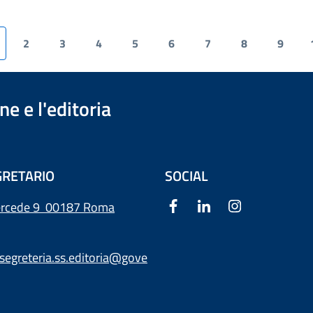
2
3
4
5
6
7
8
9
e e l'editoria
RETARIO
SOCIAL
ercede 9
00187 Roma
segreteria.ss.editoria@gove