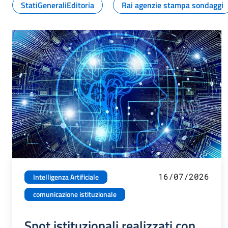
StatiGeneraliEditoria
Rai agenzie stampa sondaggi
16/07/2026
Intelligenza Artificiale
comunicazione istituzionale
Spot istituzionali realizzati con