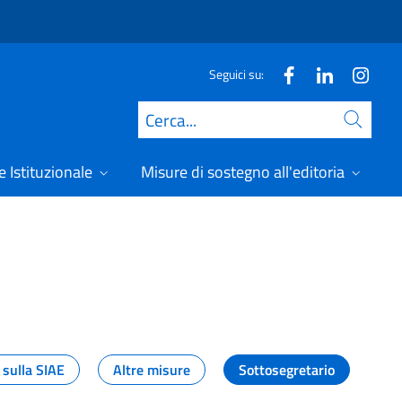
Seguici su:
Cerca
 Istituzionale
Misure di sostegno all'editoria
A
 sulla SIAE
Altre misure
Sottosegretario