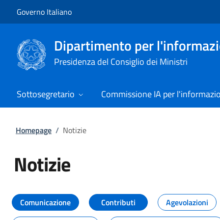
Vai al contenuto
Vai alla navigazione del sito
Governo Italiano
Dipartimento per l'informazio
Presidenza del Consiglio dei Ministri
Sottosegretario
Commissione IA per l'informazi
Homepage
/
Notizie
Notizie
Tutti i contenuti della pagina Not
Comunicazione
Contributi
Agevolazioni