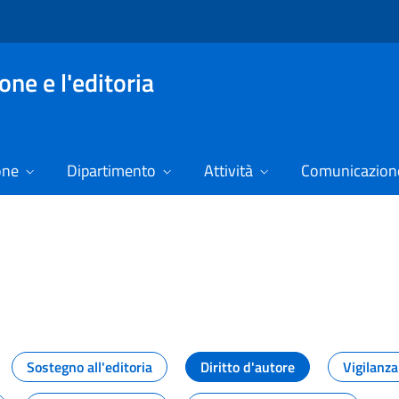
ne e l'editoria
one
Dipartimento
Attività
Comunicazione
izie
Sostegno all'editoria
Diritto d'autore
Vigilanza