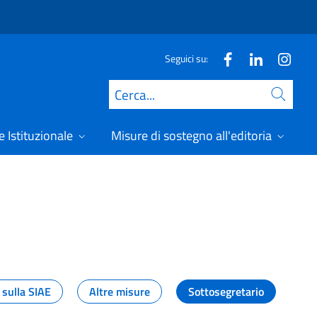
Seguici su:
Cerca
 Istituzionale
Misure di sostegno all'editoria
A
 sulla SIAE
Altre misure
Sottosegretario