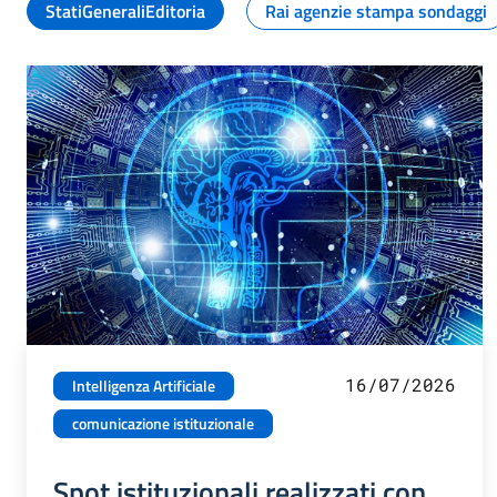
StatiGeneraliEditoria
Rai agenzie stampa sondaggi
16/07/2026
Intelligenza Artificiale
comunicazione istituzionale
Spot istituzionali realizzati con