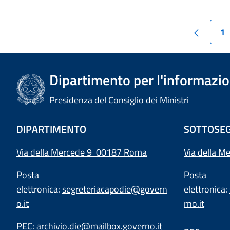
1
Dipartimento per l'informazion
Presidenza del Consiglio dei Ministri
DIPARTIMENTO
SOTTOSEG
Via della Mercede 9 00187 Roma
Via della M
Posta
Posta
elettronica:
segreteriacapodie@govern
elettronica:
o.it
rno.it
PEC:
archivio.die@mailbox.governo.it