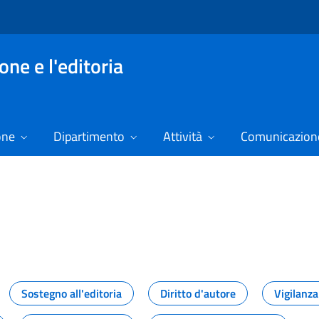
ne e l'editoria
one
Dipartimento
Attività
Comunicazione
izie
Sostegno all'editoria
Diritto d'autore
Vigilanza