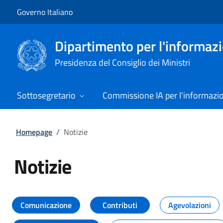
Vai al contenuto
Vai alla navigazione del sito
Governo Italiano
Dipartimento per l'informazio
Presidenza del Consiglio dei Ministri
Sottosegretario
Commissione IA per l'informazi
Homepage
/
Notizie
Notizie
Tutti i contenuti della pagina Not
Comunicazione
Contributi
Agevolazioni