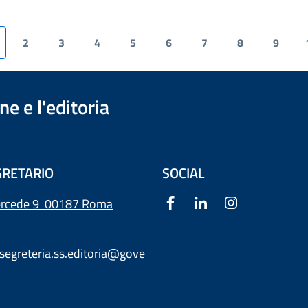
2
3
4
5
6
7
8
9
e e l'editoria
RETARIO
SOCIAL
ercede 9
00187 Roma
segreteria.ss.editoria@gove