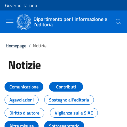
Vai al contenuto
Vai alla navigazione del sito
Governo Italiano
Dipartimento per l'informazione e
l'editoria
Cerca
Homepage
/
Notizie
Notizie
Tutti i contenuti della pagina Not
Comunicazione
Contributi
Agevolazioni
Sostegno all'editoria
Diritto d'autore
Vigilanza sulla SIAE
Altre misure
Sottosegretario