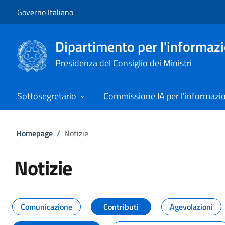
Vai al contenuto
Vai alla navigazione del sito
Governo Italiano
Dipartimento per l'informazio
Presidenza del Consiglio dei Ministri
Sottosegretario
Commissione IA per l'informazi
Homepage
/
Notizie
Notizie
Tutti i contenuti della pagina Not
Comunicazione
Contributi
Agevolazioni