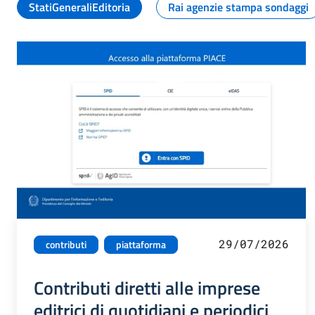
StatiGeneraliEditoria
Rai agenzie stampa sondaggi
29/07/2026
contributi
piattaforma
Contributi diretti alle imprese
editrici di quotidiani e periodici