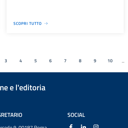
SCOPRI TUTTO
3
4
5
6
7
8
9
10
...
e e l'editoria
RETARIO
SOCIAL
ercede 9
00187 Roma