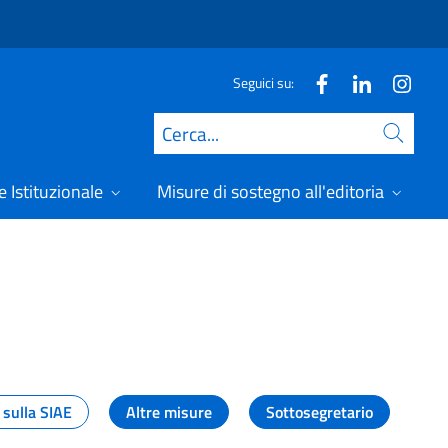
Seguici su:
Cerca
 Istituzionale
Misure di sostegno all'editoria
A
 sulla SIAE
Altre misure
Sottosegretario