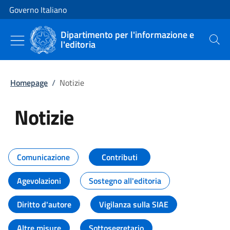
Vai al contenuto
Vai alla navigazione del sito
Governo Italiano
Dipartimento per l'informazione e
l'editoria
Cerca
Homepage
/
Notizie
Notizie
Tutti i contenuti della pagina Not
Comunicazione
Contributi
Agevolazioni
Sostegno all'editoria
Diritto d'autore
Vigilanza sulla SIAE
Altre misure
Sottosegretario