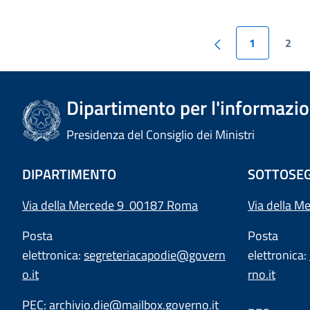
1
2
Dipartimento per l'informazion
Presidenza del Consiglio dei Ministri
DIPARTIMENTO
SOTTOSEG
Via della Mercede 9 00187 Roma
Via della M
Posta
Posta
elettronica:
segreteriacapodie@govern
elettronica:
o.it
rno.it
PEC:
archivio.die@mailbox.governo.it