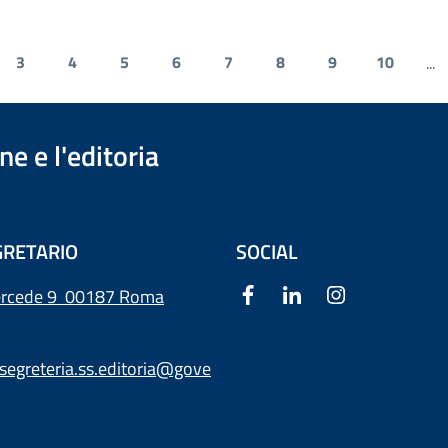
3
4
5
6
7
8
9
10
...
e e l'editoria
RETARIO
SOCIAL
ercede 9
00187 Roma
segreteria.ss.editoria@gove