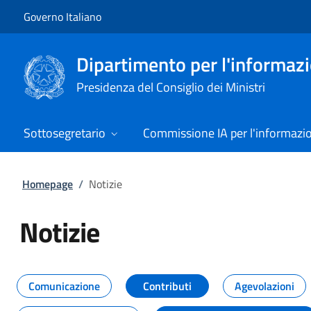
Vai al contenuto
Vai alla navigazione del sito
Governo Italiano
Dipartimento per l'informazio
Presidenza del Consiglio dei Ministri
Sottosegretario
Commissione IA per l'informazi
Homepage
/
Notizie
Notizie
Tutti i contenuti della pagina Not
Comunicazione
Contributi
Agevolazioni