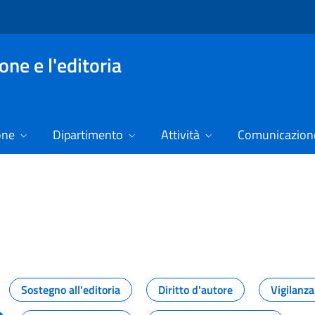
ne e l'editoria
one
Dipartimento
Attività
Comunicazione
izie
Sostegno all'editoria
Diritto d'autore
Vigilanza