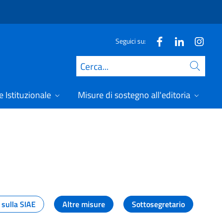
Seguici su:
Cerca
 Istituzionale
Misure di sostegno all'editoria
A
 sulla SIAE
Altre misure
Sottosegretario