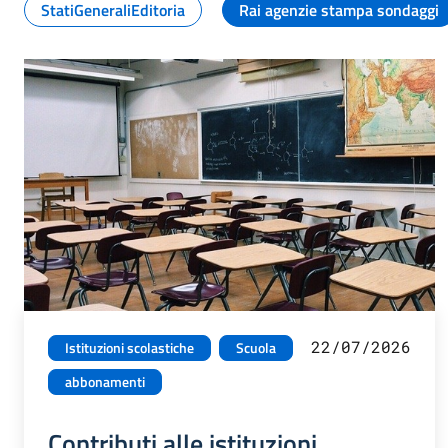
StatiGeneraliEditoria
Rai agenzie stampa sondaggi
22/07/2026
Istituzioni scolastiche
Scuola
abbonamenti
Contributi alle istituzioni