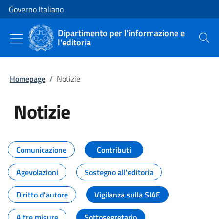
Vai al contenuto
Vai alla navigazione del sito
Governo Italiano
Dipartimento per l'informazione e
l'editoria
Cerca
Homepage
/
Notizie
Notizie
Tutti i contenuti della pagina Not
Comunicazione
Contributi
Agevolazioni
Sostegno all'editoria
Diritto d'autore
Vigilanza sulla SIAE
Altre misure
Sottosegretario