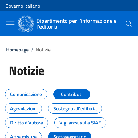
Vai al contenuto
Vai alla navigazione del sito
Governo Italiano
Dipartimento per l'informazione e
l'editoria
Cerca
Homepage
/
Notizie
Notizie
Tutti i contenuti della pagina Not
Comunicazione
Contributi
Agevolazioni
Sostegno all'editoria
Diritto d'autore
Vigilanza sulla SIAE
Altre misure
Sottosegretario