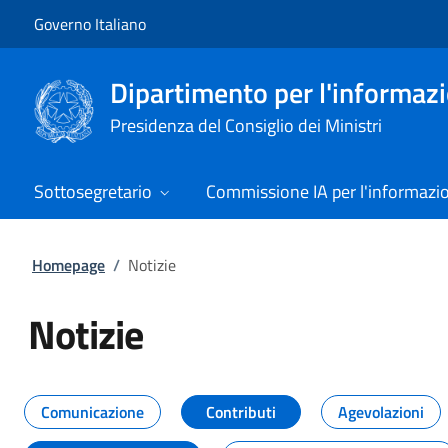
Vai al contenuto
Vai alla navigazione del sito
Governo Italiano
Dipartimento per l'informazio
Presidenza del Consiglio dei Ministri
Sottosegretario
Commissione IA per l'informazi
Homepage
/
Notizie
Notizie
Tutti i contenuti della pagina Not
Comunicazione
Contributi
Agevolazioni