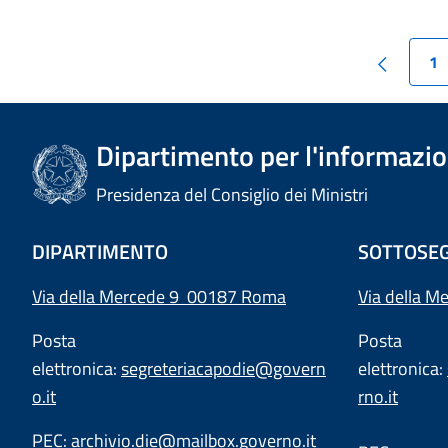
1
Dipartimento per l'informazion
Presidenza del Consiglio dei Ministri
DIPARTIMENTO
SOTTOSEG
Via della Mercede 9 00187 Roma
Via della M
Posta
Posta
elettronica:
segreteriacapodie@govern
elettronica:
o.it
rno.it
PEC:
archivio.die@mailbox.governo.it