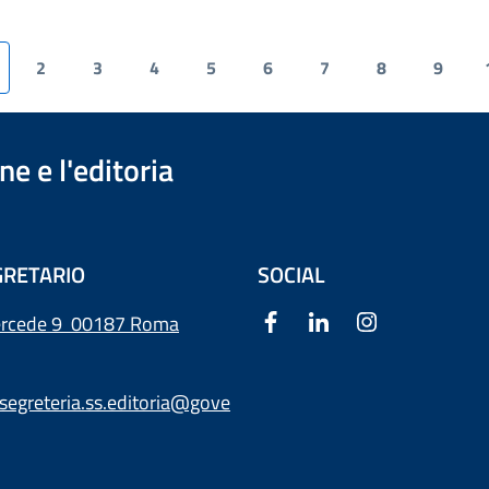
2
3
4
5
6
7
8
9
e e l'editoria
RETARIO
SOCIAL
ercede 9
00187 Roma
segreteria.ss.editoria@gove