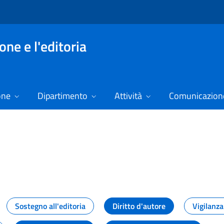
ne e l'editoria
one
Dipartimento
Attività
Comunicazione
izie
Sostegno all'editoria
Diritto d'autore
Vigilanza