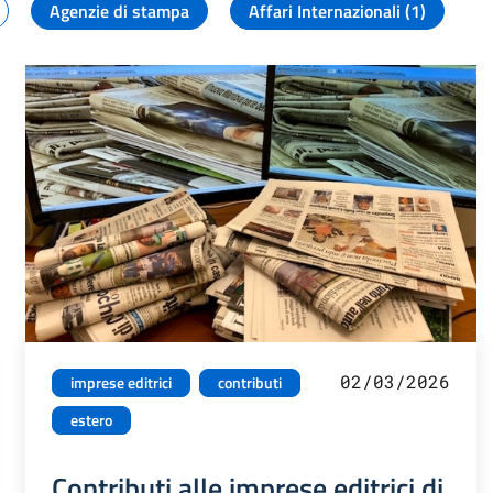
Agenzie di stampa
Affari Internazionali (1)
02/03/2026
imprese editrici
contributi
estero
Contributi alle imprese editrici di