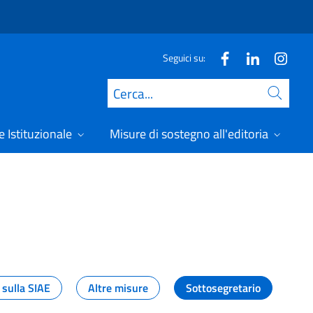
Seguici su:
Cerca
 Istituzionale
Misure di sostegno all'editoria
A
 sulla SIAE
Altre misure
Sottosegretario