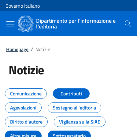
Vai al contenuto
Vai alla navigazione del sito
Governo Italiano
Dipartimento per l'informazione e
l'editoria
Cerca
Homepage
/
Notizie
Notizie
Tutti i contenuti della pagina Not
Comunicazione
Contributi
Agevolazioni
Sostegno all'editoria
Diritto d'autore
Vigilanza sulla SIAE
Altre misure
Sottosegretario