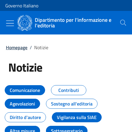
Vai al contenuto
Vai alla navigazione del sito
Governo Italiano
Dipartimento per l'informazione e
l'editoria
Cerca
Homepage
/
Notizie
Notizie
Tutti i contenuti della pagina Not
Comunicazione
Contributi
Agevolazioni
Sostegno all'editoria
Diritto d'autore
Vigilanza sulla SIAE
Altre misure
Sottosegretario