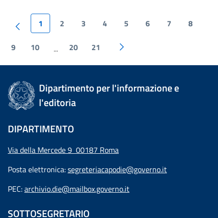
1
2
3
4
5
6
7
8
9
10
20
21
...
Dipartimento per l'informazione e
l'editoria
DIPARTIMENTO
Via della Mercede 9 00187 Roma
Posta elettronica:
segreteriacapodie@governo.it
PEC:
archivio.die@mailbox.governo.it
SOTTOSEGRETARIO