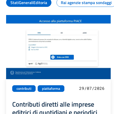
StatiGeneraliEditoria
Rai agenzie stampa sondaggi
29/07/2026
contributi
piattaforma
Contributi diretti alle imprese
editrici di quotidiani e periodici