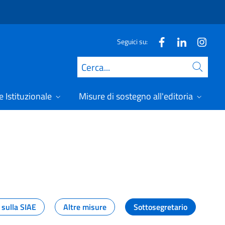
Seguici su:
Cerca
 Istituzionale
Misure di sostegno all'editoria
A
 sulla SIAE
Altre misure
Sottosegretario