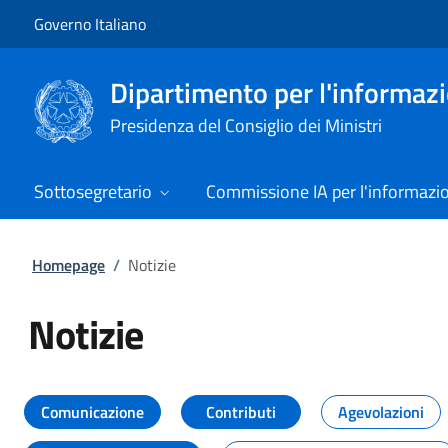
Vai al contenuto
Vai alla navigazione del sito
Governo Italiano
Dipartimento per l'informazio
Presidenza del Consiglio dei Ministri
Sottosegretario
Commissione IA per l'informazi
Homepage
/
Notizie
Notizie
Tutti i contenuti della pagina Not
Comunicazione
Contributi
Agevolazioni