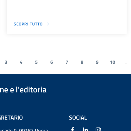
SCOPRI TUTTO
3
4
5
6
7
8
9
10
...
e e l'editoria
RETARIO
SOCIAL
ercede 9
00187 Roma