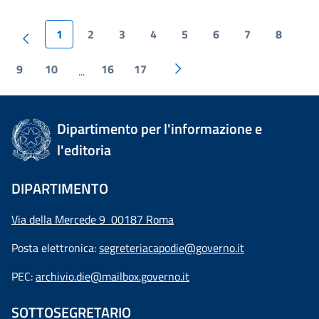
1
2
3
4
5
6
7
8
9
10
16
17
...
Dipartimento per l'informazione e
l'editoria
DIPARTIMENTO
Via della Mercede 9 00187 Roma
Posta elettronica:
segreteriacapodie@governo.it
PEC:
archivio.die@mailbox.governo.it
SOTTOSEGRETARIO