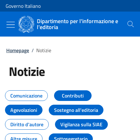
Vai al contenuto
Vai alla navigazione del sito
Governo Italiano
Dipartimento per l'informazione e
l'editoria
Cerca
Homepage
/
Notizie
Notizie
Tutti i contenuti della pagina Not
Comunicazione
Contributi
Agevolazioni
Sostegno all'editoria
Diritto d'autore
Vigilanza sulla SIAE
Altre misure
Sottosegretario