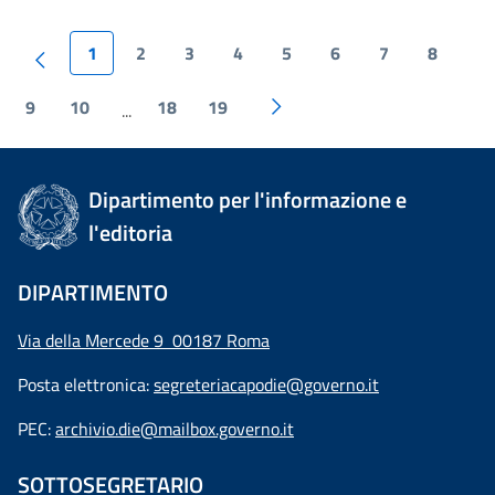
1
2
3
4
5
6
7
8
9
10
18
19
...
Dipartimento per l'informazione e
l'editoria
DIPARTIMENTO
Via della Mercede 9 00187 Roma
Posta elettronica:
segreteriacapodie@governo.it
PEC:
archivio.die@mailbox.governo.it
SOTTOSEGRETARIO