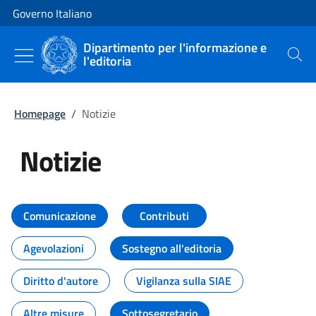
Vai al contenuto
Vai alla navigazione del sito
Governo Italiano
Dipartimento per l'informazione e
l'editoria
Cerca
Homepage
/
Notizie
Notizie
Tutti i contenuti della pagina Not
Comunicazione
Contributi
Agevolazioni
Sostegno all'editoria
Diritto d'autore
Vigilanza sulla SIAE
Altre misure
Sottosegretario