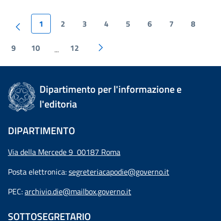
1
2
3
4
5
6
7
8
9
10
12
...
Dipartimento per l'informazione e
l'editoria
DIPARTIMENTO
Via della Mercede 9 00187 Roma
Posta elettronica:
segreteriacapodie@governo.it
PEC:
archivio.die@mailbox.governo.it
SOTTOSEGRETARIO