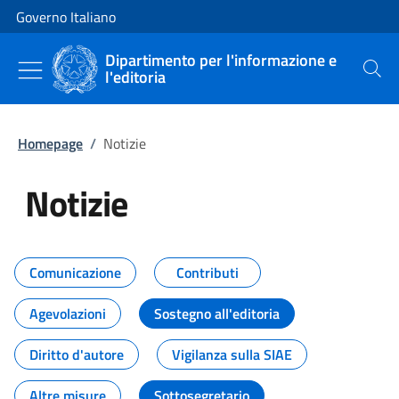
Vai al contenuto
Vai alla navigazione del sito
Governo Italiano
Dipartimento per l'informazione e
l'editoria
Cerca
Homepage
/
Notizie
Notizie
Tutti i contenuti della pagina Not
Comunicazione
Contributi
Agevolazioni
Sostegno all'editoria
Diritto d'autore
Vigilanza sulla SIAE
Altre misure
Sottosegretario