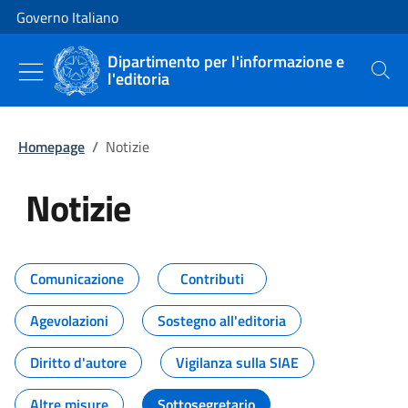
Vai al contenuto
Vai alla navigazione del sito
Governo Italiano
Dipartimento per l'informazione e
l'editoria
Cerca
Homepage
/
Notizie
Notizie
Tutti i contenuti della pagina Not
Comunicazione
Contributi
Agevolazioni
Sostegno all'editoria
Diritto d'autore
Vigilanza sulla SIAE
Altre misure
Sottosegretario