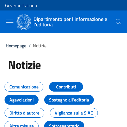
Vai al contenuto
Vai alla navigazione del sito
Governo Italiano
Dipartimento per l'informazione e
l'editoria
Cerca
Homepage
/
Notizie
Notizie
Tutti i contenuti della pagina Not
Comunicazione
Contributi
Agevolazioni
Sostegno all'editoria
Diritto d'autore
Vigilanza sulla SIAE
Altre misure
Sottosegretario