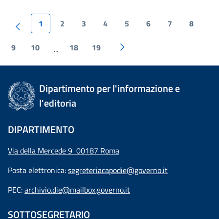
1
2
3
4
5
6
7
8
9
10
18
19
...
Dipartimento per l'informazione e
l'editoria
DIPARTIMENTO
Via della Mercede 9 00187 Roma
Posta elettronica:
segreteriacapodie@governo.it
PEC:
archivio.die@mailbox.governo.it
SOTTOSEGRETARIO