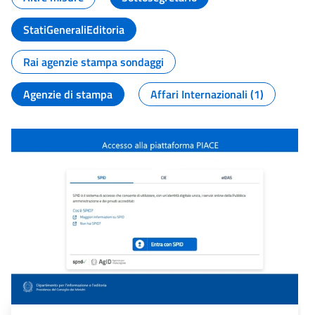
StatiGeneraliEditoria
Rai agenzie stampa sondaggi
Agenzie di stampa
Affari Internazionali (1)