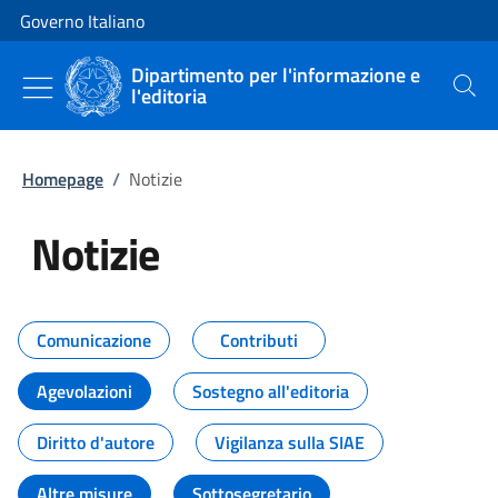
Vai al contenuto
Vai alla navigazione del sito
Governo Italiano
Dipartimento per l'informazione e
l'editoria
Cerca
Homepage
/
Notizie
Notizie
Tutti i contenuti della pagina Not
Comunicazione
Contributi
Agevolazioni
Sostegno all'editoria
Diritto d'autore
Vigilanza sulla SIAE
Altre misure
Sottosegretario