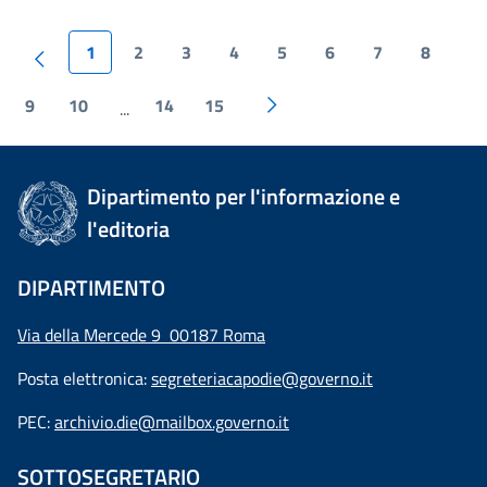
1
2
3
4
5
6
7
8
9
10
14
15
...
Dipartimento per l'informazione e
l'editoria
DIPARTIMENTO
Via della Mercede 9 00187 Roma
Posta elettronica:
segreteriacapodie@governo.it
PEC:
archivio.die@mailbox.governo.it
SOTTOSEGRETARIO