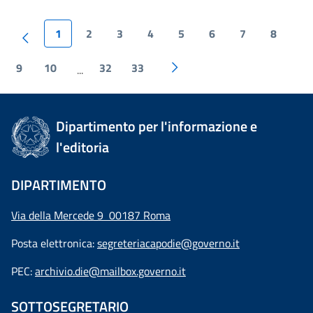
1
2
3
4
5
6
7
8
9
10
32
33
...
Dipartimento per l'informazione e
l'editoria
DIPARTIMENTO
Via della Mercede 9 00187 Roma
Posta elettronica:
segreteriacapodie@governo.it
PEC:
archivio.die@mailbox.governo.it
SOTTOSEGRETARIO