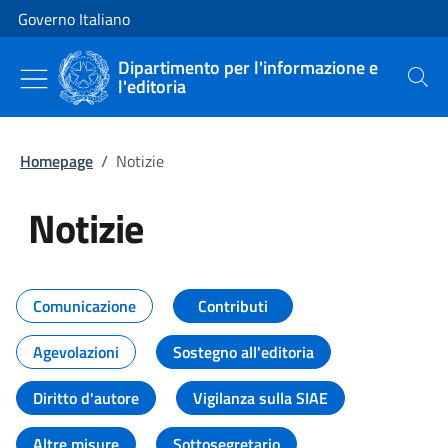
Vai al contenuto
Vai alla navigazione del sito
Governo Italiano
Dipartimento per l'informazione e
l'editoria
Cerca
Homepage
/
Notizie
Notizie
Tutti i contenuti della pagina Not
Comunicazione
Contributi
Agevolazioni
Sostegno all'editoria
Diritto d'autore
Vigilanza sulla SIAE
Altre misure
Sottosegretario