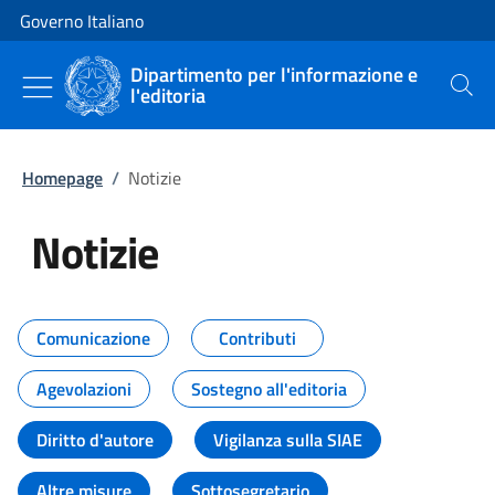
Vai al contenuto
Vai alla navigazione del sito
Governo Italiano
Dipartimento per l'informazione e
l'editoria
Cerca
Homepage
/
Notizie
Notizie
Tutti i contenuti della pagina Not
Comunicazione
Contributi
Agevolazioni
Sostegno all'editoria
Diritto d'autore
Vigilanza sulla SIAE
Altre misure
Sottosegretario