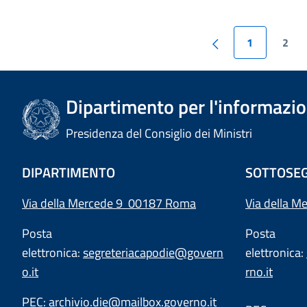
1
2
Dipartimento per l'informazion
Presidenza del Consiglio dei Ministri
DIPARTIMENTO
SOTTOSEG
Via della Mercede 9 00187 Roma
Via della M
Posta
Posta
elettronica:
segreteriacapodie@govern
elettronica:
o.it
rno.it
PEC:
archivio.die@mailbox.governo.it