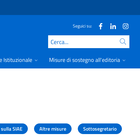
Seguici su:
Cerca
 Istituzionale
Misure di sostegno all'editoria
A
 sulla SIAE
Altre misure
Sottosegretario