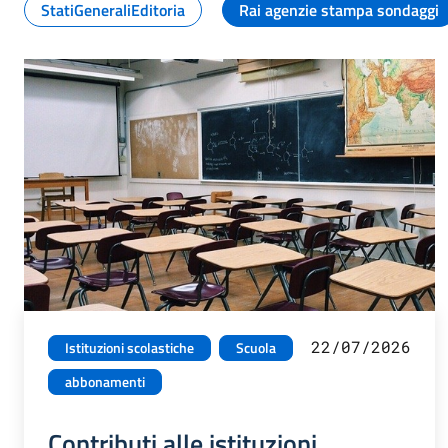
StatiGeneraliEditoria
Rai agenzie stampa sondaggi
22/07/2026
Istituzioni scolastiche
Scuola
abbonamenti
Contributi alle istituzioni