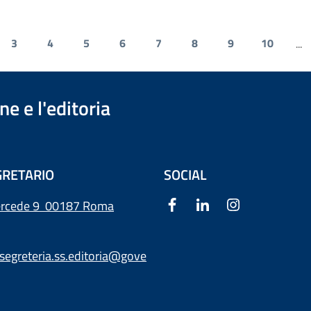
3
4
5
6
7
8
9
10
...
e e l'editoria
RETARIO
SOCIAL
ercede 9
00187 Roma
segreteria.ss.editoria@gove