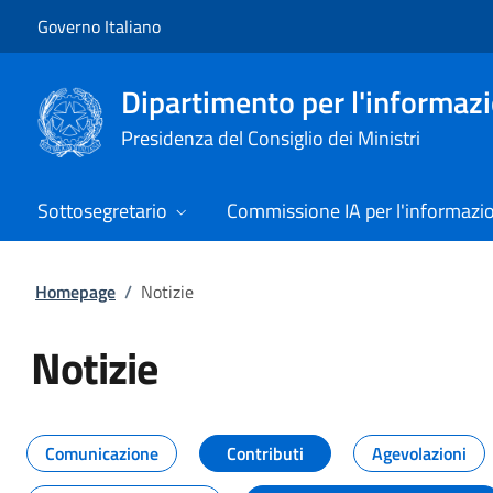
Vai al contenuto
Vai alla navigazione del sito
Governo Italiano
Dipartimento per l'informazio
Presidenza del Consiglio dei Ministri
Sottosegretario
Commissione IA per l'informazi
Homepage
/
Notizie
Notizie
Tutti i contenuti della pagina Not
Comunicazione
Contributi
Agevolazioni