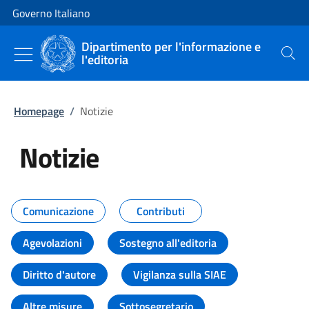
Vai al contenuto
Vai alla navigazione del sito
Governo Italiano
Dipartimento per l'informazione e
l'editoria
Cerca
Homepage
/
Notizie
Notizie
Tutti i contenuti della pagina Not
Comunicazione
Contributi
Agevolazioni
Sostegno all'editoria
Diritto d'autore
Vigilanza sulla SIAE
Altre misure
Sottosegretario