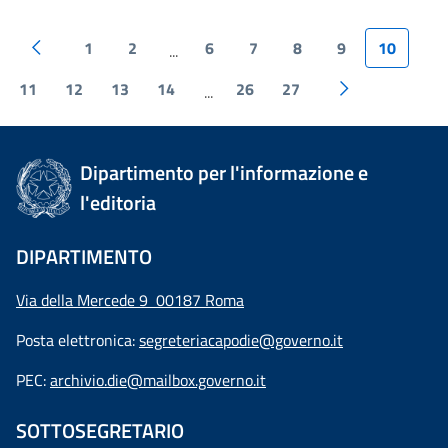
1
2
6
7
8
9
10
...
11
12
13
14
26
27
...
Dipartimento per l'informazione e
l'editoria
DIPARTIMENTO
Via della Mercede 9 00187 Roma
Posta elettronica:
segreteriacapodie@governo.it
PEC:
archivio.die@mailbox.governo.it
SOTTOSEGRETARIO