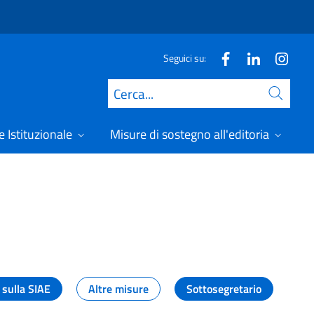
Seguici su:
Cerca
 Istituzionale
Misure di sostegno all'editoria
A
 sulla SIAE
Altre misure
Sottosegretario