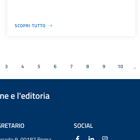
SCOPRI TUTTO
3
4
5
6
7
8
9
10
...
e e l'editoria
RETARIO
SOCIAL
ercede 9
00187 Roma