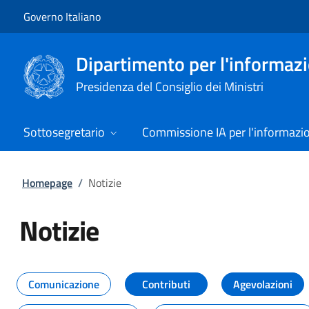
Vai al contenuto
Vai alla navigazione del sito
Governo Italiano
Dipartimento per l'informazio
Presidenza del Consiglio dei Ministri
Sottosegretario
Commissione IA per l'informazi
Homepage
/
Notizie
Notizie
Tutti i contenuti della pagina Not
Comunicazione
Contributi
Agevolazioni