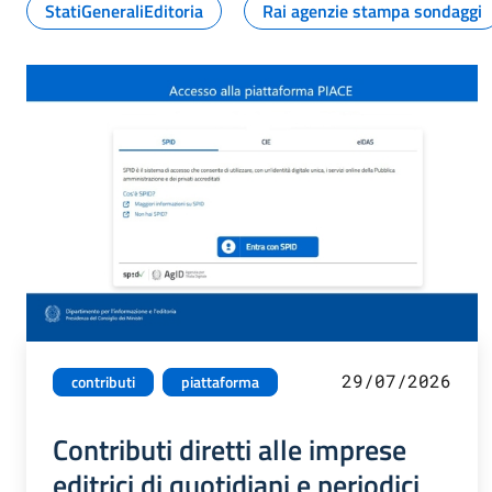
StatiGeneraliEditoria
Rai agenzie stampa sondaggi
29/07/2026
contributi
piattaforma
Contributi diretti alle imprese
editrici di quotidiani e periodici