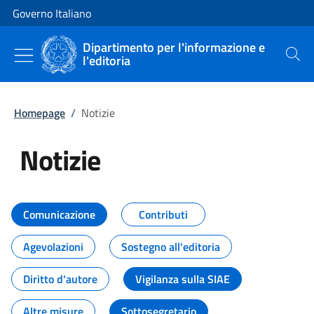
Vai al contenuto
Vai alla navigazione del sito
Governo Italiano
Dipartimento per l'informazione e
l'editoria
Cerca
Homepage
/
Notizie
Notizie
Tutti i contenuti della pagina Not
Comunicazione
Contributi
Agevolazioni
Sostegno all'editoria
Diritto d'autore
Vigilanza sulla SIAE
Altre misure
Sottosegretario